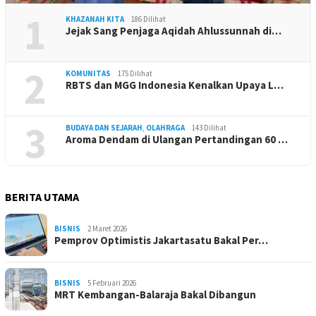
1
KHAZANAH KITA
186 Dilihat
Jejak Sang Penjaga Aqidah Ahlussunnah di…
2
KOMUNITAS
175 Dilihat
RBTS dan MGG Indonesia Kenalkan Upaya L…
3
BUDAYA DAN SEJARAH
,
OLAHRAGA
143 Dilihat
Aroma Dendam di Ulangan Pertandingan 60 …
BERITA UTAMA
BISNIS
2 Maret 2026
Pemprov Optimistis Jakartasatu Bakal Per…
BISNIS
5 Februari 2026
MRT Kembangan-Balaraja Bakal Dibangun