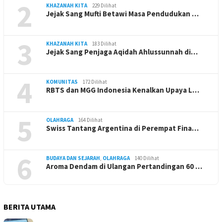
2
KHAZANAH KITA
229 Dilihat
Jejak Sang Mufti Betawi Masa Pendudukan …
3
KHAZANAH KITA
183 Dilihat
Jejak Sang Penjaga Aqidah Ahlussunnah di…
4
KOMUNITAS
172 Dilihat
RBTS dan MGG Indonesia Kenalkan Upaya L…
5
OLAHRAGA
164 Dilihat
Swiss Tantang Argentina di Perempat Fina…
6
BUDAYA DAN SEJARAH
,
OLAHRAGA
140 Dilihat
Aroma Dendam di Ulangan Pertandingan 60 …
BERITA UTAMA