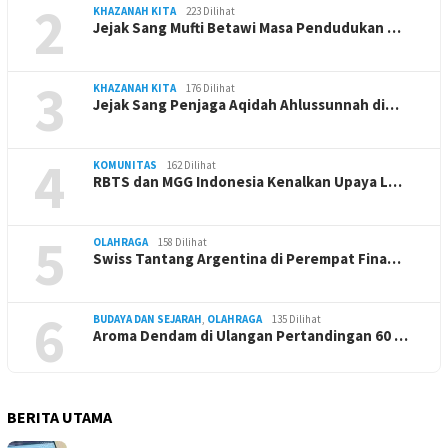
2
KHAZANAH KITA
223 Dilihat
Jejak Sang Mufti Betawi Masa Pendudukan …
3
KHAZANAH KITA
176 Dilihat
Jejak Sang Penjaga Aqidah Ahlussunnah di…
4
KOMUNITAS
162 Dilihat
RBTS dan MGG Indonesia Kenalkan Upaya L…
5
OLAHRAGA
158 Dilihat
Swiss Tantang Argentina di Perempat Fina…
6
BUDAYA DAN SEJARAH
,
OLAHRAGA
135 Dilihat
Aroma Dendam di Ulangan Pertandingan 60 …
BERITA UTAMA