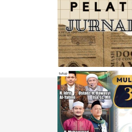
tutup
TENTANG RAMBU KOTA
REDAKSI
KONTAK KAMI
FORM PENGADU
KARIR