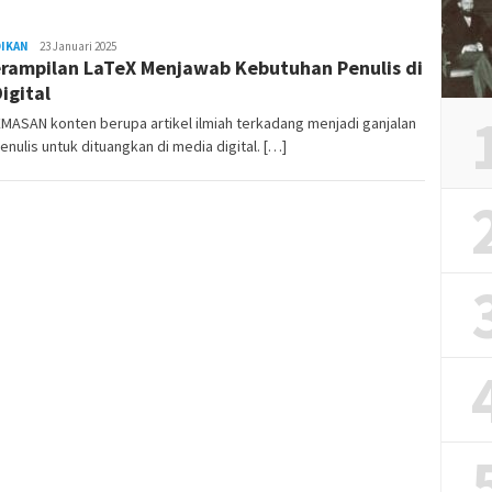
DIKAN
REDAKSI
23 Januari 2025
rampilan LaTeX Menjawab Kebutuhan Penulis di
RAMBUKOTA
Digital
ASAN konten berupa artikel ilmiah terkadang menjadi ganjalan
enulis untuk dituangkan di media digital. […]