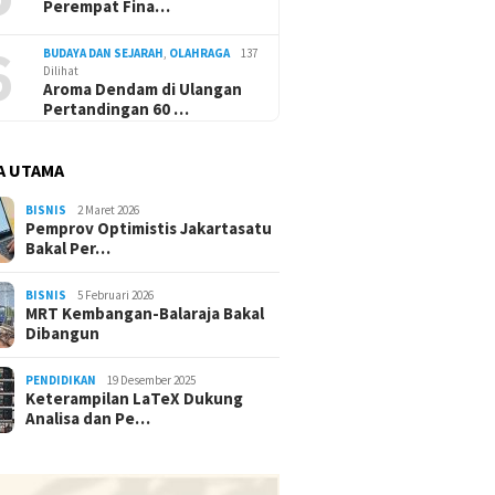
Perempat Fina…
6
BUDAYA DAN SEJARAH
,
OLAHRAGA
137
Dilihat
Aroma Dendam di Ulangan
Pertandingan 60 …
A UTAMA
BISNIS
2 Maret 2026
Pemprov Optimistis Jakartasatu
Bakal Per…
BISNIS
5 Februari 2026
MRT Kembangan-Balaraja Bakal
Dibangun
PENDIDIKAN
19 Desember 2025
Keterampilan LaTeX Dukung
Analisa dan Pe…