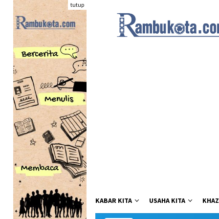
Loncat
tutup
ke
konten
KABAR KITA
USAHA KITA
KHAZ