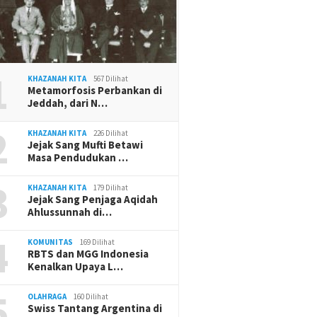
1
KHAZANAH KITA
567 Dilihat
Metamorfosis Perbankan di
Jeddah, dari N…
2
KHAZANAH KITA
226 Dilihat
Jejak Sang Mufti Betawi
Masa Pendudukan …
3
KHAZANAH KITA
179 Dilihat
Jejak Sang Penjaga Aqidah
Ahlussunnah di…
4
KOMUNITAS
169 Dilihat
RBTS dan MGG Indonesia
Kenalkan Upaya L…
5
OLAHRAGA
160 Dilihat
Swiss Tantang Argentina di