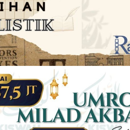
JARINGAN SOCIAL
DISCLAIMER
Facebook
Twitter
AN
PEDOMAN MEDIA SIBER
Linkedin
Youtub