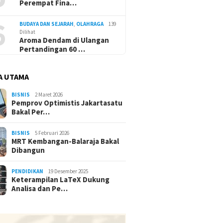
Perempat Fina…
6
BUDAYA DAN SEJARAH
,
OLAHRAGA
139
Dilihat
Aroma Dendam di Ulangan
Pertandingan 60 …
A UTAMA
BISNIS
2 Maret 2026
Pemprov Optimistis Jakartasatu
Bakal Per…
BISNIS
5 Februari 2026
MRT Kembangan-Balaraja Bakal
Dibangun
PENDIDIKAN
19 Desember 2025
Keterampilan LaTeX Dukung
Analisa dan Pe…