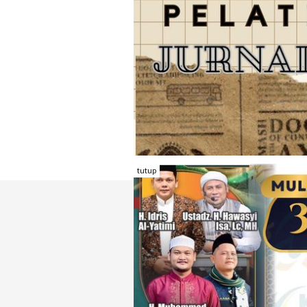
tutup
TENTANG RAMBU KOTA
REDAKSI
KONTAK KAMI
FORM PENGADU
KARIR