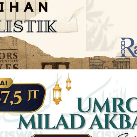
JARINGAN SOCIAL
DISCLAIMER
Facebook
Twitter
AN
PEDOMAN MEDIA SIBER
Linkedin
Youtub