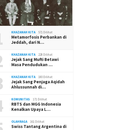
1
KHAZANAH KITA
571 Dilihat
Metamorfosis Perbankan di
Jeddah, dari N…
2
KHAZANAH KITA
228 Dilihat
Jejak Sang Mufti Betawi
Masa Pendudukan …
3
KHAZANAH KITA
180 Dilihat
Jejak Sang Penjaga Aqidah
Ahlussunnah di…
4
KOMUNITAS
171 Dilihat
RBTS dan MGG Indonesia
Kenalkan Upaya L…
5
OLAHRAGA
161 Dilihat
Swiss Tantang Argentina di