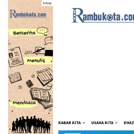
Loncat
tutup
ke
konten
KABAR KITA
USAHA KITA
KHAZ