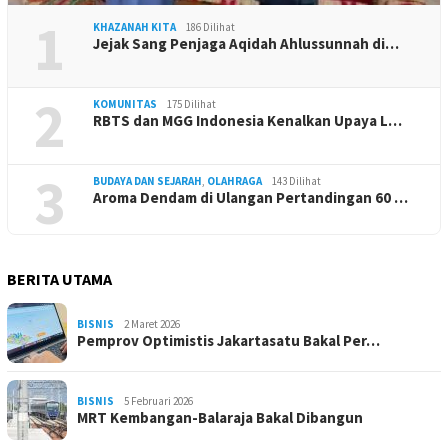
1
KHAZANAH KITA
186 Dilihat
Jejak Sang Penjaga Aqidah Ahlussunnah di…
2
KOMUNITAS
175 Dilihat
RBTS dan MGG Indonesia Kenalkan Upaya L…
3
BUDAYA DAN SEJARAH
,
OLAHRAGA
143 Dilihat
Aroma Dendam di Ulangan Pertandingan 60 …
BERITA UTAMA
BISNIS
2 Maret 2026
Pemprov Optimistis Jakartasatu Bakal Per…
BISNIS
5 Februari 2026
MRT Kembangan-Balaraja Bakal Dibangun