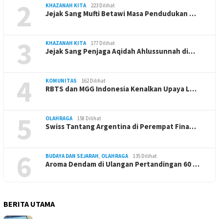
2
KHAZANAH KITA
223 Dilihat
Jejak Sang Mufti Betawi Masa Pendudukan …
3
KHAZANAH KITA
177 Dilihat
Jejak Sang Penjaga Aqidah Ahlussunnah di…
4
KOMUNITAS
162 Dilihat
RBTS dan MGG Indonesia Kenalkan Upaya L…
5
OLAHRAGA
158 Dilihat
Swiss Tantang Argentina di Perempat Fina…
6
BUDAYA DAN SEJARAH
,
OLAHRAGA
135 Dilihat
Aroma Dendam di Ulangan Pertandingan 60 …
BERITA UTAMA