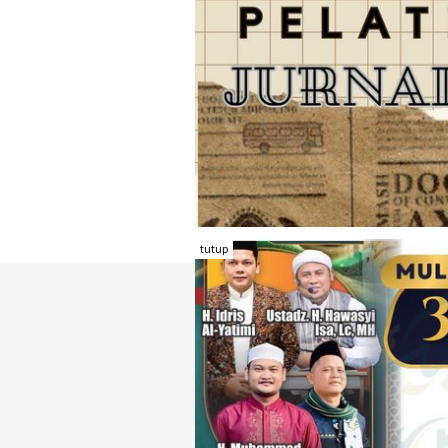
tutup
TENTANG RAMBU KOTA
REDAKSI
KONTAK KAMI
FORM PENGADU
KARIR