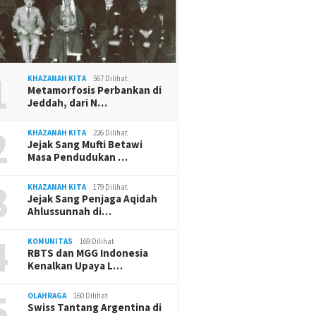
1
KHAZANAH KITA
567 Dilihat
Metamorfosis Perbankan di
Jeddah, dari N…
2
KHAZANAH KITA
226 Dilihat
Jejak Sang Mufti Betawi
Masa Pendudukan …
3
KHAZANAH KITA
179 Dilihat
Jejak Sang Penjaga Aqidah
Ahlussunnah di…
4
KOMUNITAS
169 Dilihat
RBTS dan MGG Indonesia
Kenalkan Upaya L…
5
OLAHRAGA
160 Dilihat
Swiss Tantang Argentina di