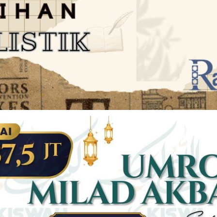
JARINGAN SOCIAL
DISCLAIMER
Facebook
Twitter
AN
PEDOMAN MEDIA SIBER
Linkedin
Youtub