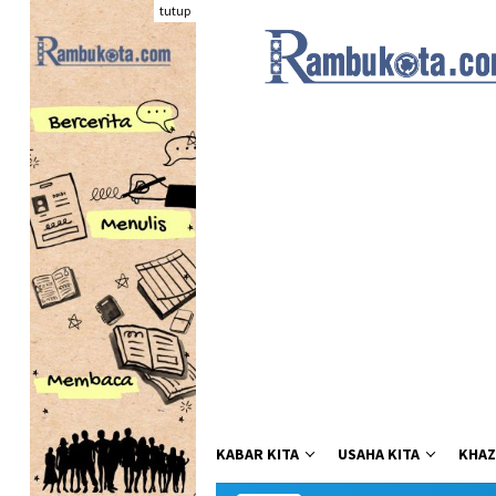
Loncat
tutup
ke
konten
KABAR KITA
USAHA KITA
KHAZ