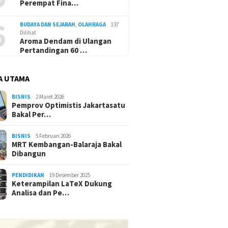
Perempat Fina…
6
BUDAYA DAN SEJARAH
,
OLAHRAGA
137
Dilihat
Aroma Dendam di Ulangan
Pertandingan 60 …
A UTAMA
BISNIS
2 Maret 2026
Pemprov Optimistis Jakartasatu
Bakal Per…
BISNIS
5 Februari 2026
MRT Kembangan-Balaraja Bakal
Dibangun
PENDIDIKAN
19 Desember 2025
Keterampilan LaTeX Dukung
Analisa dan Pe…