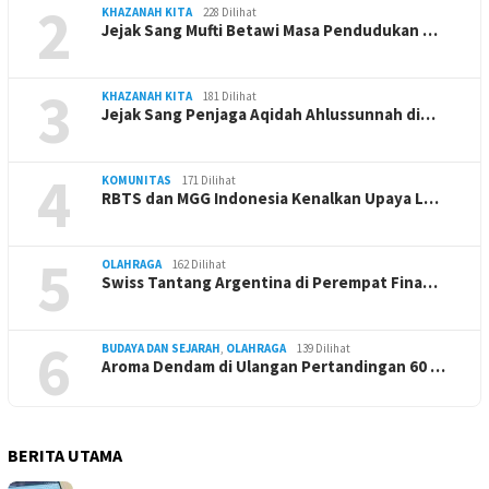
2
KHAZANAH KITA
228 Dilihat
Jejak Sang Mufti Betawi Masa Pendudukan …
3
KHAZANAH KITA
181 Dilihat
Jejak Sang Penjaga Aqidah Ahlussunnah di…
4
KOMUNITAS
171 Dilihat
RBTS dan MGG Indonesia Kenalkan Upaya L…
5
OLAHRAGA
162 Dilihat
Swiss Tantang Argentina di Perempat Fina…
6
BUDAYA DAN SEJARAH
,
OLAHRAGA
139 Dilihat
Aroma Dendam di Ulangan Pertandingan 60 …
BERITA UTAMA