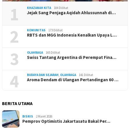
1
KHAZANAH KITA
184 Dilihat
Jejak Sang Penjaga Aqidah Ahlussunnah di…
2
KOMUNITAS
173 Dilihat
RBTS dan MGG Indonesia Kenalkan Upaya L…
3
OLAHRAGA
165 Dilihat
Swiss Tantang Argentina di Perempat Fina…
4
BUDAYA DAN SEJARAH
,
OLAHRAGA
141 Dilihat
Aroma Dendam di Ulangan Pertandingan 60 …
BERITA UTAMA
BISNIS
2 Maret 2026
Pemprov Optimistis Jakartasatu Bakal Per…